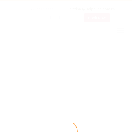
+886-2-7732 7777
cityinn3@taipeiinn.com.tw
Book Now